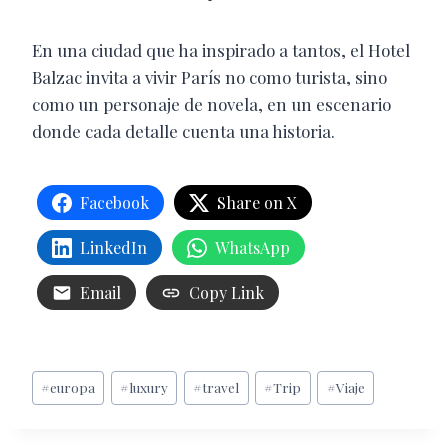
En una ciudad que ha inspirado a tantos, el Hotel
Balzac invita a vivir París no como turista, sino
como un personaje de novela, en un escenario
donde cada detalle cuenta una historia.
Facebook
Share on X
LinkedIn
WhatsApp
Email
Copy Link
Etiquetas
#
europa
#
luxury
#
travel
#
Trip
#
Viaje
de
la