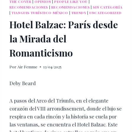
THE COVER
|
OPINION
|
PEOPLE LIKE YOU
|
RECOMENDACIONES
|
RECOMENDACIONES
|
SIN CATEGORÍA
|
TIANGUIS TURÍSTICO MÉXICO
|
TRENDY
|
UNCATEGORIZED
Hotel Balzac: París desde
la Mirada del
Romanticismo
Por
Air Femme
13/04/2025
Deby Beard
A pasos del Arco del Triunfo, en el elegante
corazón del VIII arrondissement, donde el lujo se
respira en cada rincón y la historia se cuela por
las ventanas, se encuentra el Hotel Balzac. Este