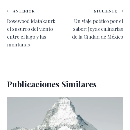
entrada:
Navegación
ANTERIOR
SIGUIENTE
Rosewood Matakauri:
Un viaje poético por el
de
el susurro del viento
sabor: Joyas culinarias
entradas
entre el lago y las
de la Ciudad de México
montañas
Publicaciones Similares