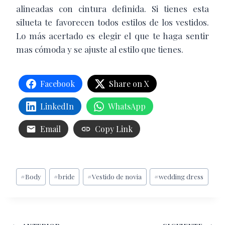
alineadas con cintura definida. Si tienes esta
silueta te favorecen todos estilos de los vestidos.
Lo más acertado es elegir el que te haga sentir
mas cómoda y se ajuste al estilo que tienes.
Facebook
Share on X
LinkedIn
WhatsApp
Email
Copy Link
Etiquetas
#
Body
#
bride
#
Vestido de novia
#
wedding dress
de
la
entrada: