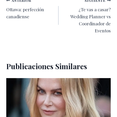
Navegación
ANTERIOR
SIGUIENTE
Ottawa: perfección
¿Te vas a casar?
de
canadiense
Wedding Planner vs
entradas
Coordinador de
Eventos
Publicaciones Similares