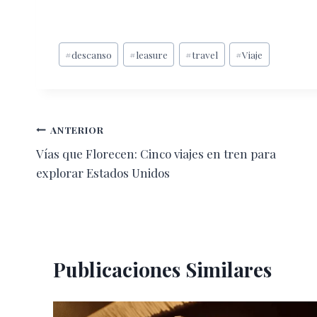
Etiquetas
#
descanso
#
leasure
#
travel
#
Viaje
de
la
entrada:
Navegación
ANTERIOR
Vías que Florecen: Cinco viajes en tren para
de
explorar Estados Unidos
entradas
Publicaciones Similares