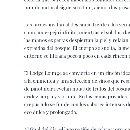
mundo natural sigue su ritmo, ajeno a las prisas
Las tardes invitan al descanso frente a los ven
como un espejo infinito, mientras el sol dora la
las manos expertas despiertan la piel y relaja
extraídos del bosque. El cuerpo se suelta, la me
entorno se filtrara poco a poco en cada rincón d
El Lodge Lounge se convierte en un rincón ideal
a la chimenea y una selección de vinos que resa
de pinot noir revelan notas de frutos del bosq
acidez limpia y vibrante. En las cenas privadas, 
crepúsculo se funde con los sabores intensos d
eco dulce y prolongado.
Al final del día, el lago se tiñe de cobre y oro, c