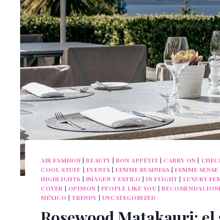
AIR FASHION
|
BEAUTY
|
BON APPÉTIT
|
CARRY ON
|
CHEC
COOL STUFF
|
EVENTS
|
FEMME BUSINESS
|
FEMME SENSE
HIGHLIGHTS
|
IMAGEN Y ESTILO
|
IN FLIGHT
|
LUXURY FE
COVER
|
OPINION
|
PEOPLE LIKE YOU
|
RECOMENDACION
MÉXICO
|
TRENDY
|
UNCATEGORIZED
Rosewood Matakauri: el s