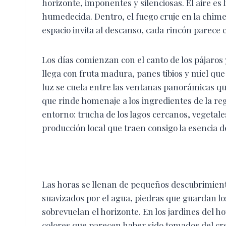
horizonte, imponentes y silenciosas. El aire es
humedecida. Dentro, el fuego cruje en la chim
espacio invita al descanso, cada rincón parece 
Los días comienzan con el canto de los pájaros 
llega con fruta madura, panes tibios y miel que 
luz se cuela entre las ventanas panorámicas qu
que rinde homenaje a los ingredientes de la reg
entorno: trucha de los lagos cercanos, vegetal
producción local que traen consigo la esencia d
Las horas se llenan de pequeños descubrimientos
suavizados por el agua, piedras que guardan los 
sobrevuelan el horizonte. En los jardines del h
colores que parecen haber sido tomados del cr