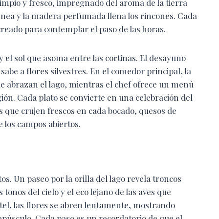
 limpio y fresco, impregnado del aroma de la tierra
enea y la madera perfumada llena los rincones. Cada
creado para contemplar el paso de las horas.
y el sol que asoma entre las cortinas. El desayuno
sabe a flores silvestres. En el comedor principal, la
e abrazan el lago, mientras el chef ofrece un menú
ión. Cada plato se convierte en una celebración del
es que crujen frescos en cada bocado, quesos de
e los campos abiertos.
. Un paseo por la orilla del lago revela troncos
tonos del cielo y el eco lejano de las aves que
otel, las flores se abren lentamente, mostrando
epúsculo. Cada paso es un recordatorio de que el