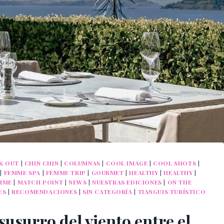
K OUT
|
CHIN CHIN
|
COLUMNAS
|
COOL IMAGE
|
COOL SHOTS
|
|
FEMME SPA
|
FEMME TRIP
|
GOURMET
|
HEALTHY
|
HEALTHY
|
MME
|
MATCH POINT
|
NEWS
|
NUESTRAS EDICIONES
|
ON THE
ES
|
RECOMENDACIONES
|
SIN CATEGORÍA
|
TIANGUIS TURÍSTICO
usurro del viento entre el