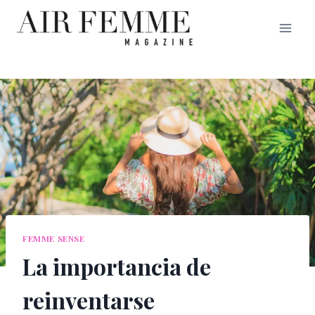
Saltar
al
contenido
FEMME SENSE
La importancia de
reinventarse