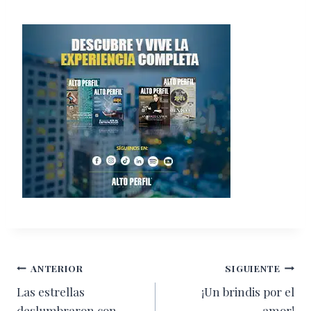
Navegación
ANTERIOR
SIGUIENTE
Las estrellas
¡Un brindis por el
de
deslumbraron con
amor!