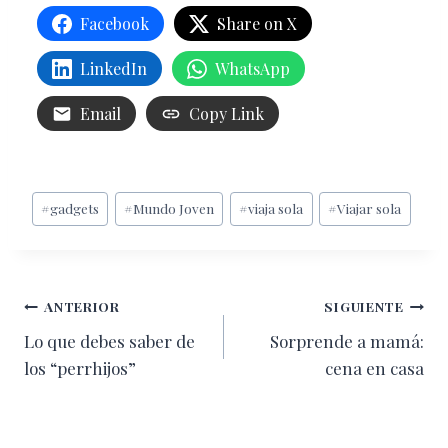
Facebook
Share on X
LinkedIn
WhatsApp
Email
Copy Link
Etiquetas
#
gadgets
#
Mundo Joven
#
viaja sola
#
Viajar sola
de
la
entrada:
Navegación
ANTERIOR
SIGUIENTE
Lo que debes saber de
Sorprende a mamá:
de
los “perrhijos”
cena en casa
entradas