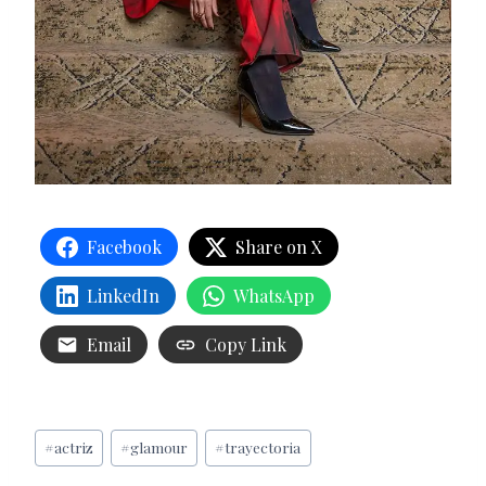
Facebook
Share on X
LinkedIn
WhatsApp
Email
Copy Link
Etiquetas
#
actriz
#
glamour
#
trayectoria
de