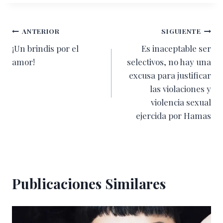
la
entrada:
Navegación
ANTERIOR
SIGUIENTE
¡Un brindis por el
Es inaceptable ser
de
amor!
selectivos, no hay una
entradas
excusa para justificar
las violaciones y
violencia sexual
ejercida por Hamas
Publicaciones Similares