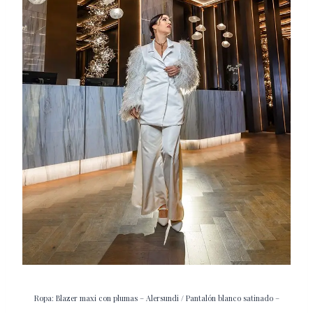
Ropa: Blazer maxi con plumas – Alersundi / Pantalón blanco satinado –