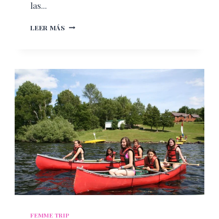
las...
SABORES
LEER MÁS
DE
WHISTLER:
UN
VIAJE
GASTRONÓMICO
EN
LAS
MONTAÑAS
DE
CANADÁ
FEMME TRIP