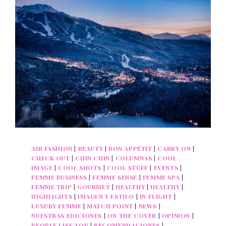
AIR FASHION
|
BEAUTY
|
BON APPÉTIT
|
CARRY ON
|
CHECK OUT
|
CHIN CHIN
|
COLUMNAS
|
COOL
IMAGE
|
COOL SHOTS
|
COOL STUFF
|
EVENTS
|
FEMME BUSINESS
|
FEMME SENSE
|
FEMME SPA
|
FEMME TRIP
|
GOURMET
|
HEALTHY
|
HEALTHY
|
HIGHLIGHTS
|
IMAGEN Y ESTILO
|
IN FLIGHT
|
LUXURY FEMME
|
MATCH POINT
|
NEWS
|
NUESTRAS EDICIONES
|
ON THE COVER
|
OPINION
|
PEOPLE LIKE YOU
|
RECOMENDACIONES
|