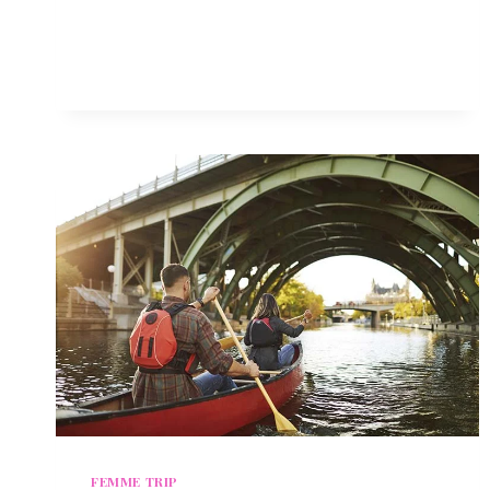
INDÍGENA
Y
EXPERIENCIAS
DE
CLASE
MUNDIAL
EN
CUALQUIERTEMPORADA
FEMME TRIP