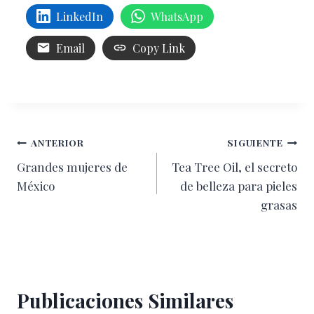
LinkedIn
WhatsApp
Email
Copy Link
Navegación
ANTERIOR
SIGUIENTE
Grandes mujeres de
Tea Tree Oil, el secreto
de
México
de belleza para pieles
entradas
grasas
Publicaciones Similares