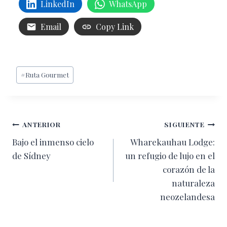
LinkedIn
WhatsApp
Email
Copy Link
Etiquetas
#
Ruta Gourmet
de
la
entrada:
Navegación
ANTERIOR
SIGUIENTE
Bajo el inmenso cielo
Wharekauhau Lodge:
de
de Sídney
un refugio de lujo en el
entradas
corazón de la
naturaleza
neozelandesa