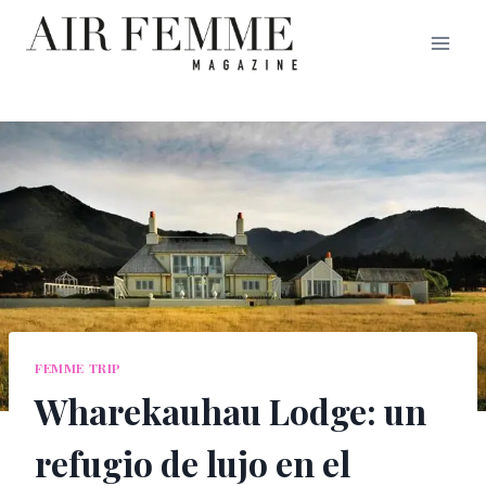
Saltar
al
contenido
FEMME TRIP
Wharekauhau Lodge: un
refugio de lujo en el