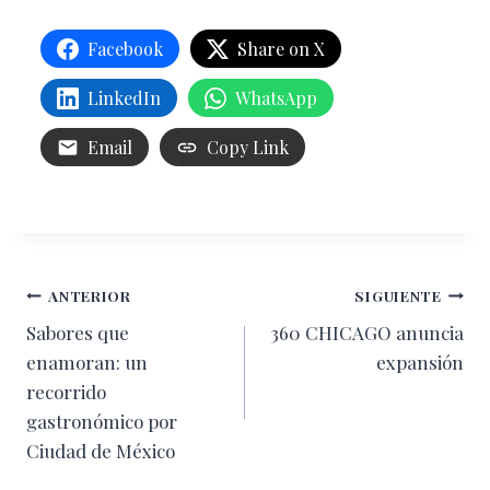
Facebook
Share on X
LinkedIn
WhatsApp
Email
Copy Link
Navegación
ANTERIOR
SIGUIENTE
Sabores que
360 CHICAGO anuncia
de
enamoran: un
expansión
entradas
recorrido
gastronómico por
Ciudad de México