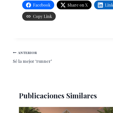
Facebook
Share on X
Lin
Copy Link
Navegación
ANTERIOR
Sé la mejor ‘runner’
de
entradas
Publicaciones Similares