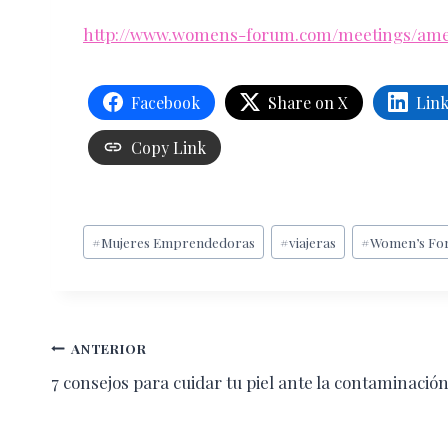
http://www.womens-forum.com/meetings/ame
Facebook
Share on X
Lin
Copy Link
Etiquetas
#
Mujeres Emprendedoras
#
viajeras
#
Women’s Fo
de
la
entrada:
Navegación
ANTERIOR
7 consejos para cuidar tu piel ante la contaminació
de
entradas