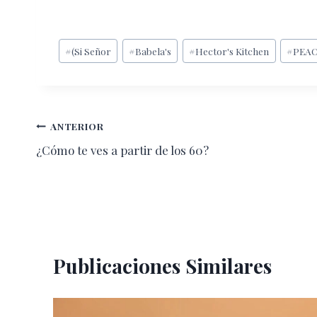
Etiquetas
#
(Si Señor
#
Babela's
#
Hector's Kitchen
#
PEAC
de
la
entrada:
Navegación
ANTERIOR
¿Cómo te ves a partir de los 60?
de
entradas
Publicaciones Similares