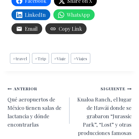
Facebook
Share on X
LinkedIn
WhatsApp
Email
Copy Link
Etiquetas
#
travel
#
Trip
#
Viaje
#
Viajes
de
la
entrada:
Navegación
ANTERIOR
SIGUIENTE
Qué aeropuertos de
Kualoa Ranch, el lugar
de
México tienen salas de
de Hawái donde se
entradas
lactancia y dónde
grabaron “Jurassic
encontrarlas
Park”, “Lost” y otras
producciones famosas