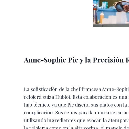
Anne-Sophie Pic y la Precisión 
La sofisticación de la chef francesa Anne-Soph
relojera suiza Hublot. Esta colaboración es un
lujo técnico, ya que Pic diseña sus platos con 
complicación. Sus cenas para la marca se carac
utilizando ingredientes que evocan la atempora
la relojería como en la alta cocina, el manejo d