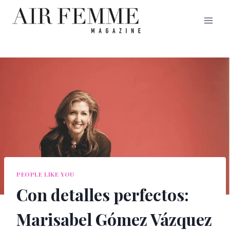
Saltar
al
contenido
PEOPLE LIKE YOU
Con detalles perfectos:
Marisabel Gómez Vázquez