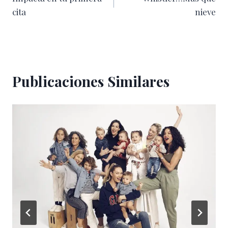
de
cita
nieve
entradas
Publicaciones Similares