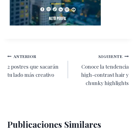
Navegación
ANTERIOR
SIGUIENTE
2 postres que sacarán
Conoce la tendencia
de
tu lado más creativo
high-contrast hair y
entradas
chunky highlights
Publicaciones Similares