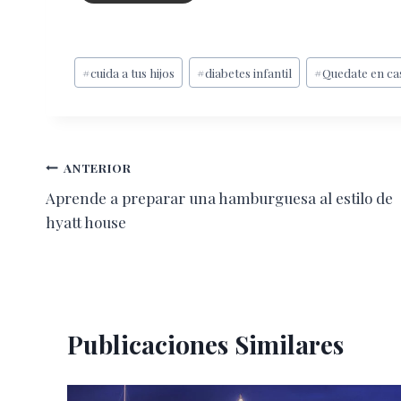
Etiquetas
#
cuida a tus hijos
#
diabetes infantil
#
Quedate en ca
de
la
entrada:
Navegación
ANTERIOR
Aprende a preparar una hamburguesa al estilo de
de
hyatt house
entradas
Publicaciones Similares