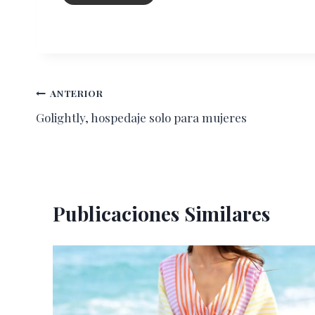
Navegación
ANTERIOR
Golightly, hospedaje solo para mujeres
de
entradas
Publicaciones Similares