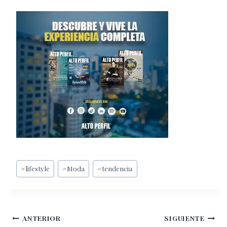
Etiquetas
#
lifestyle
#
Moda
#
tendencia
de
la
entrada:
Navegación
ANTERIOR
SIGUIENTE