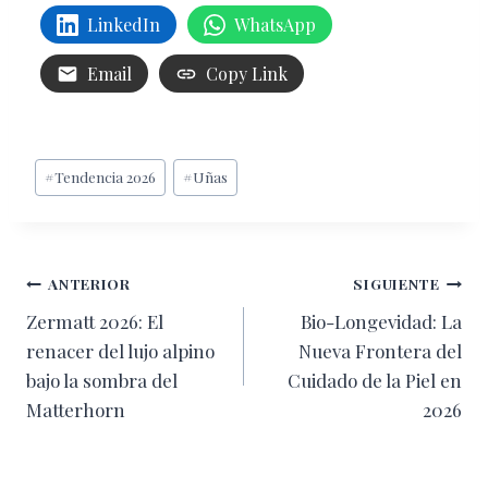
LinkedIn
WhatsApp
Email
Copy Link
Etiquetas
#
Tendencia 2026
#
Uñas
de
la
entrada:
Navegación
ANTERIOR
SIGUIENTE
Zermatt 2026: El
Bio-Longevidad: La
de
renacer del lujo alpino
Nueva Frontera del
entradas
bajo la sombra del
Cuidado de la Piel en
Matterhorn
2026