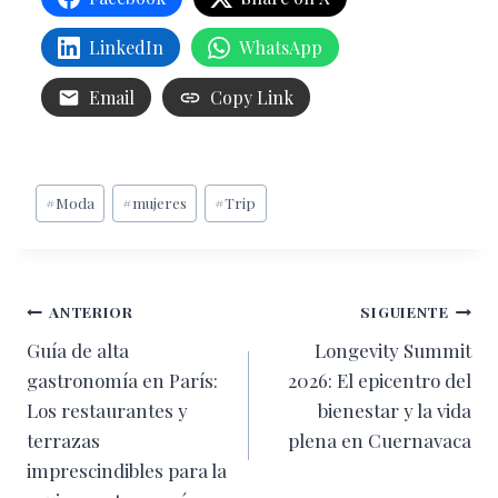
LinkedIn
WhatsApp
Email
Copy Link
Etiquetas
#
Moda
#
mujeres
#
Trip
de
la
entrada:
Navegación
ANTERIOR
SIGUIENTE
Guía de alta
Longevity Summit
de
gastronomía en París:
2026: El epicentro del
entradas
Los restaurantes y
bienestar y la vida
terrazas
plena en Cuernavaca
imprescindibles para la