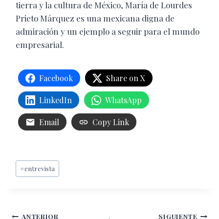
tierra y la cultura de México, María de Lourdes
Prieto Márquez es una mexicana digna de
admiración y un ejemplo a seguir para el mundo
empresarial.
Facebook
Share on X
LinkedIn
WhatsApp
Email
Copy Link
Etiquetas
#
entrevista
de
la
entrada:
Navegación
ANTERIOR
SIGUIENTE