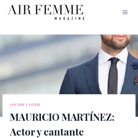
Saltar
al
contenido
ON THE COVER
MAURICIO MARTÍNEZ:
Actor y cantante