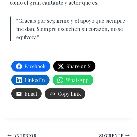
como el gran cantante y actor que es.
“Gracias por seguirme y el apoyo que siempre
me dan. Siempre escuchen su corazón, no se
equivoca”
Facebook
Share on X
LinkedIn
WhatsApp
Email
Copy Link
Navegación
ANTERIOR
SIGUIENTE