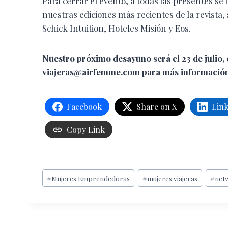
Para cerrar el evento, a todas las presentes se 
nuestras ediciones más recientes de la revista
Schick Intuition, Hoteles Misión y Eos.
Nuestro próximo desayuno será el 23 de julio,
viajeras@airfemme.com para más información
Facebook
Share on X
Lin
Copy Link
Etiquetas
#
Mujeres Emprendedoras
#
mujeres viajeras
#
net
de
la
entrada: