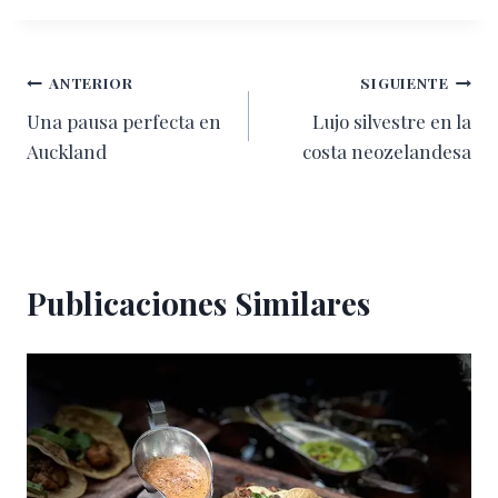
la
entrada:
Navegación
ANTERIOR
SIGUIENTE
Una pausa perfecta en
Lujo silvestre en la
de
Auckland
costa neozelandesa
entradas
Publicaciones Similares