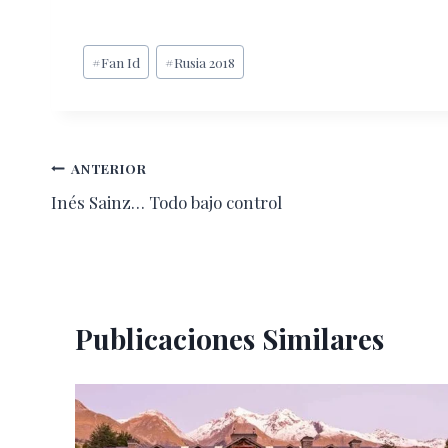
Etiquetas
#
Fan Id
#
Rusia 2018
de
la
entrada:
Navegación
ANTERIOR
Inés Sainz… Todo bajo control
de
entradas
Publicaciones Similares