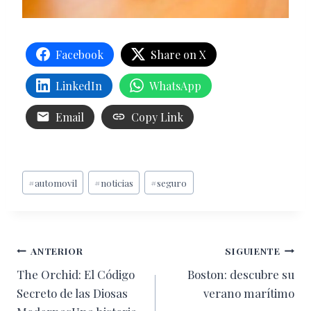
Facebook
Share on X
LinkedIn
WhatsApp
Email
Copy Link
Etiquetas
#
automovil
#
noticias
#
seguro
de
la
entrada:
Navegación
ANTERIOR
SIGUIENTE
The Orchid: El Código
Boston: descubre su
de
Secreto de las Diosas
verano marítimo