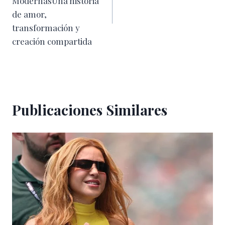
entradas
ModernasUna historia
de amor,
transformación y
creación compartida
Publicaciones Similares