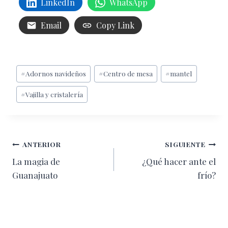
LinkedIn
WhatsApp
Email
Copy Link
Etiquetas
#
Adornos navideños
#
Centro de mesa
#
mantel
de
#
Vajilla y cristalería
la
entrada:
Navegación
ANTERIOR
SIGUIENTE
La magia de
¿Qué hacer ante el
de
Guanajuato
frío?
entradas