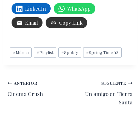
LinkedIn
WhatsApp
Email
Copy Link
Etiquetas
#
Música
#
Playlist
#
Spotify
#
Spring Time ‘18
de
la
entrada:
Navegación
ANTERIOR
SIGUIENTE
Cinema Crush
Un amigo en Tierra
de
Santa
entradas