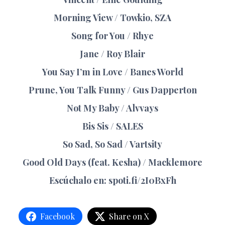
Morning View
/ Towkio, SZA
Song for You
/ Rhye
Jane
/ Roy Blair
You Say I’m in Love
/ Banes World
Prune, You Talk Funny
/ Gus Dapperton
Not My Baby
/ Alvvays
Bis Sis
/ SALES
So Sad, So Sad
/ Vartsity
Good Old Days (feat. Kesha)
/ Macklemore
Escúchalo en:
spoti.fi/2I0BxFh
Facebook
Share on X