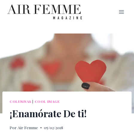
Saltar
al
contenido
COLUMNAS
|
COOL IMAGE
¡Enamórate De ti!
Por
Air Femme
05/02/2018