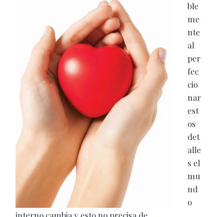
ble
me
nte
al
per
fec
cio
nar
est
os
det
alle
s el
mu
nd
o
interno cambia y esto no precisa de