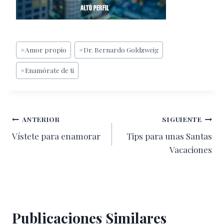
Etiquetas
#
Amor propio
#
Dr. Bernardo Goldzweig
de
#
Enamórate de ti
la
entrada:
Navegación
ANTERIOR
SIGUIENTE
Vístete para enamorar
Tips para unas Santas
de
Vacaciones
entradas
Publicaciones Similares