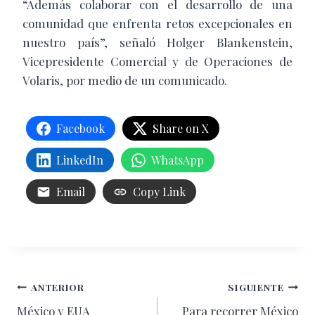
“Además colaborar con el desarrollo de una
comunidad que enfrenta retos excepcionales en
nuestro país”, señaló Holger Blankenstein,
Vicepresidente Comercial y de Operaciones de
Volaris, por medio de un comunicado.
Facebook
Share on X
LinkedIn
WhatsApp
Email
Copy Link
Navegación
ANTERIOR
SIGUIENTE
México y EUA
Para recorrer México