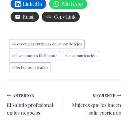
LinkedIn
WhatsApp
Email
Copy Link
Etiquetas
#
6 creencias erróneas del amor de lejos
de
#
desenamoras fácilmente
#
La comunicación
la
entrada:
#
Perfectos extraños
Navegación
ANTERIOR
SIGUIENTE
El saludo profesional
Mujeres que los hacen
de
en los negocios
salir corriendo
entradas