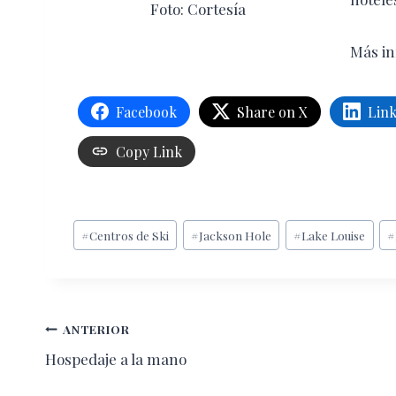
Foto: Cortesía
Más in
Facebook
Share on X
Lin
Copy Link
Etiquetas
#
Centros de Ski
#
Jackson Hole
#
Lake Louise
#
de
la
entrada:
Navegación
ANTERIOR
Hospedaje a la mano
de