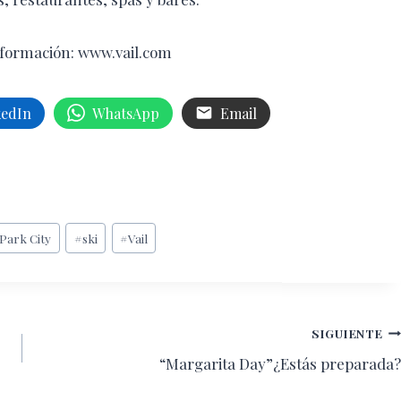
formación: www.vail.com
kedIn
WhatsApp
Email
Park City
#
ski
#
Vail
SIGUIENTE
“Margarita Day”¿Estás preparada?