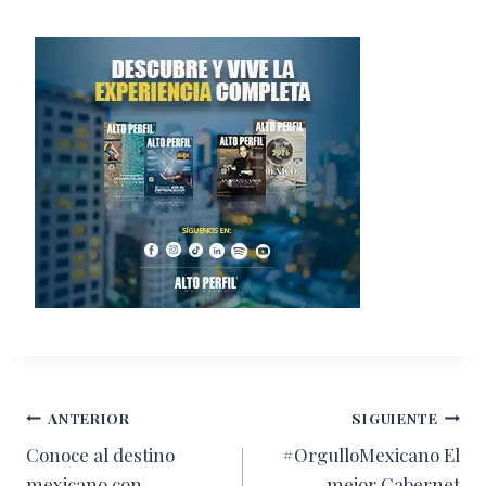
Navegación
ANTERIOR
SIGUIENTE
Conoce al destino
#OrgulloMexicano El
de
mexicano con
mejor Cabernet