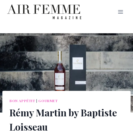
Saltar
al
contenido
BON APPÉTIT
|
GOURMET
Rémy Martin by Baptiste
Loisseau