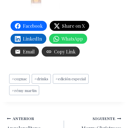
Facebook
Share on X
LinkedIn
WhatsApp
Email
Copy Link
Etiquetas
#
cognac
#
drinks
#
edición especial
de
#
rémy martin
la
entrada:
Navegación
ANTERIOR
SIGUIENTE