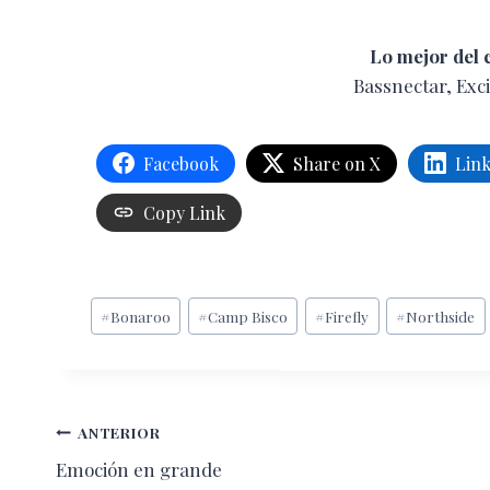
Lo mejor del 
Bassnectar, Exci
Facebook
Share on X
Lin
Copy Link
Etiquetas
#
Bonaroo
#
Camp Bisco
#
Firefly
#
Northside
de
la
entrada:
Navegación
ANTERIOR
Emoción en grande
de