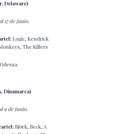
r, Delaware)
al 17 de junio.
rtel:
Logic, Kendrick
Monkeys, The Killers
 Odesza.
s, Dinamarca)
al 9 de junio.
artel:
Björk, Beck, A