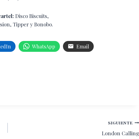
cartel:
Disco Biscuits,
sion, Tipper y Bonobo.
kedIn
WhatsApp
Email
SIGUIENTE
London Calling