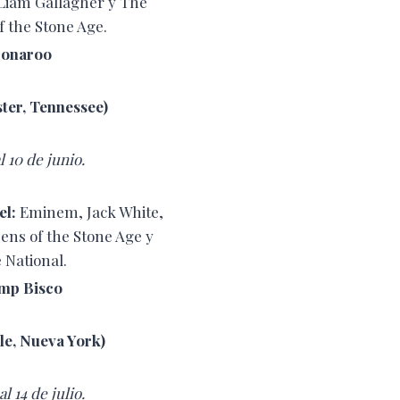
 Liam Gallagher y The
 the Stone Age.
onaroo
ter, Tennessee)
l 10 de junio.
el:
Eminem, Jack White,
ens of the Stone Age y
 National.
mp Bisco
le,
Nueva York)
al 14 de julio.