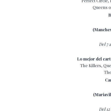
Perfect Circle,
Queens of
B
(Manches
Del 7 a
Lo mejor del cart
The Killers, Que
The
Ca
(Mariavil
Del 12 