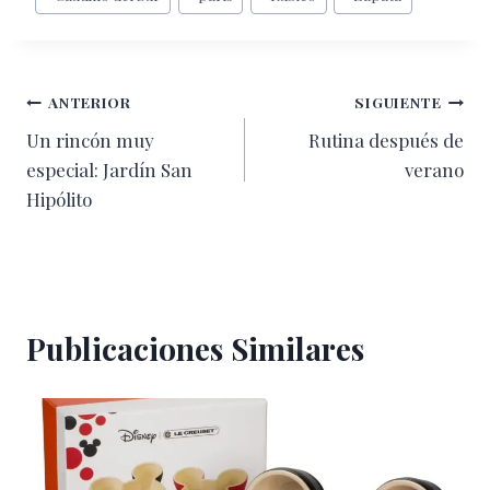
de
la
entrada:
Navegación
ANTERIOR
SIGUIENTE
Un rincón muy
Rutina después de
de
especial: Jardín San
verano
entradas
Hipólito
Publicaciones Similares