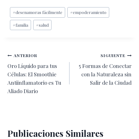
Etiquetas
#
desenamoras fácilmente
#
empoderamiento
de
#
familia
#
salud
la
entrada:
Navegación
ANTERIOR
SIGUIENTE
Oro Líquido para tus
5 Formas de Conectar
de
Células: El Smoothie
con la Naturaleza sin
entradas
Antiinflamatorio es Tu
Salir de la Ciudad
Aliado Diario
Publicaciones Similares