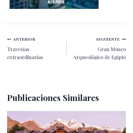
Navegación
ANTERIOR
SIGUIENTE
Travesías
Gran Museo
de
extraordinarias
Arqueológico de Egipto
entradas
Publicaciones Similares