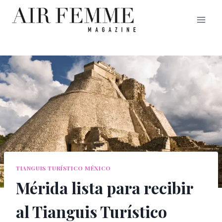
Saltar
al
contenido
TIANGUIS TURÍSTICO MÉXICO
Mérida lista para recibir
al Tianguis Turístico