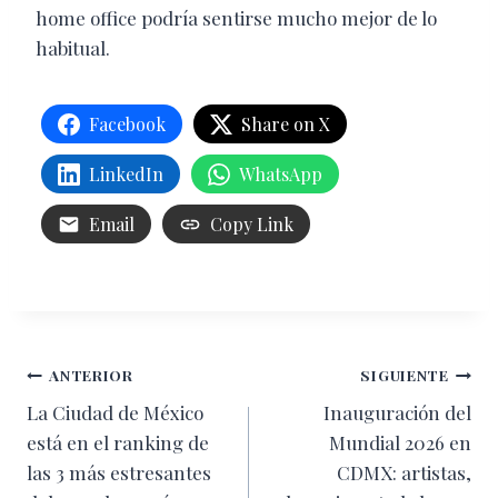
home office podría sentirse mucho mejor de lo
habitual.
Facebook
Share on X
LinkedIn
WhatsApp
Email
Copy Link
Navegación
ANTERIOR
SIGUIENTE
La Ciudad de México
Inauguración del
de
está en el ranking de
Mundial 2026 en
entradas
las 3 más estresantes
CDMX: artistas,